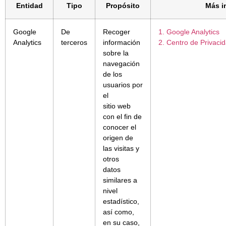
Entidad
Tipo
Propósito
Más i
Google
De
Recoger
1. Google Analytics
Analytics
terceros
información
2. Centro de Privaci
sobre la
navegación
de los
usuarios por
el
sitio web
con el fin de
conocer el
origen de
las visitas y
otros
datos
similares a
nivel
estadístico,
así como,
en su caso,